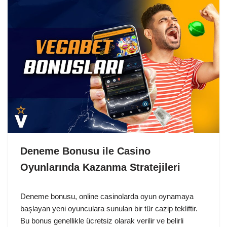
Deneme Bonusu ile Casino
Oyunlarında Kazanma Stratejileri
Deneme bonusu, online casinolarda oyun oynamaya
başlayan yeni oyunculara sunulan bir tür cazip tekliftir.
Bu bonus genellikle ücretsiz olarak verilir ve belirli