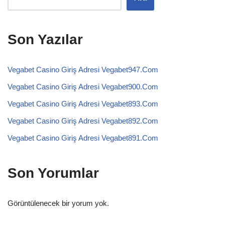
Son Yazılar
Vegabet Casino Giriş Adresi Vegabet947.Com
Vegabet Casino Giriş Adresi Vegabet900.Com
Vegabet Casino Giriş Adresi Vegabet893.Com
Vegabet Casino Giriş Adresi Vegabet892.Com
Vegabet Casino Giriş Adresi Vegabet891.Com
Son Yorumlar
Görüntülenecek bir yorum yok.