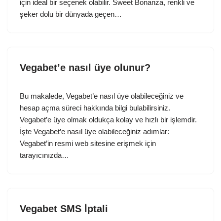
için ideal bir seçenek olabilir. Sweet Bonanza, renkli ve
şeker dolu bir dünyada geçen…
Vegabet’e nasıl üye olunur?
Bu makalede, Vegabet’e nasıl üye olabileceğiniz ve
hesap açma süreci hakkında bilgi bulabilirsiniz.
Vegabet’e üye olmak oldukça kolay ve hızlı bir işlemdir.
İşte Vegabet’e nasıl üye olabileceğiniz adımlar:
Vegabet’in resmi web sitesine erişmek için
tarayıcınızda…
Vegabet SMS İptali