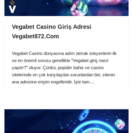
Vegabet Casino Giriş Adresi
Vegabet872.Com
Vegabet Casino dünyasına adım atmak isteyenlerin ilk
ve en önemli sorusu genellikle “Vegabet giriş nasıl
yapılır?” oluyor. Çünkü, popüler bahis ve casino
sitelerinde en çok karşılaşılan sorunlardan biri, sitenin
ana adresine erişim engelleridir. İşte tam…