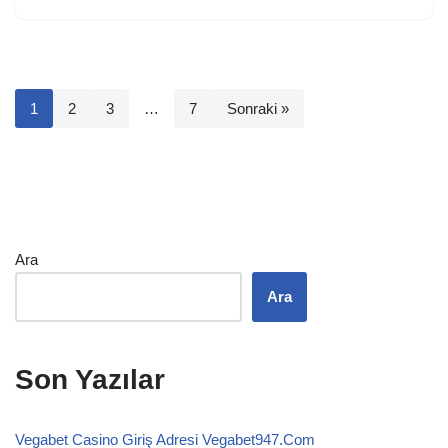
1
2
3
…
7
Sonraki »
Ara
Ara
Son Yazılar
Vegabet Casino Giriş Adresi Vegabet947.Com