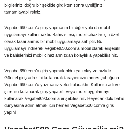
bilgilerinizi doğru bir şekilde girdikten sonra üyeliğinizi
tamamlayabilirsiniz.
Vegabet690.com’a giriş yapmanın bir diğer yolu da mobil
uygulamayı kullanmaktır. Bahis sitesi, mobil cihazlar için özel
olarak tasarlanmış bir mobil uygulamaya sahiptir. Bu
uygulamayı indirerek Vegabet690.com’a mobil olarak erişebilir
ve bahislerinizi mobil cihazlarınızdan kolaylıkla yapabilirsiniz.
Vegabet690.com’a giriş yapmak oldukça kolay ve hızlıdır.
Güncel giriş adresini kullanarak tarayıcınızın adres çubuğuna
Vegabet690.com’u yazmanız yeterli olacaktır. Kullanıcı adı ve
şifrenizi kullanarak giriş yapabilir veya mobil uygulamayı
kullanarak Vegabet690.com’a erişebilirsiniz. Heyecan dolu bahis
dünyasına adım atmak için hemen Vegabet690.com’a giriş
yapın!