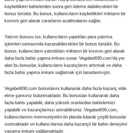
kaybettikleri bahislerden sonra geri ödeme alabilecekleri bir
bonus türüdür. Bu bonus, kullanıcıların kaybettikleri miktarın bir
kısmını geri alarak zararlarını azaltmalarını sağlar.
Yatırım bonusu ise, kullanıcıların yaptıkları para yatırma
işlemleri sonrasında kazanabilecekleri bir bonus türüdür. Bu
bonus, kullanıcıların yatırdıkları miktarın bir kısmını geri alarak
daha fazla bahis yapma imkanı sunar. Vegabet690.com’da yer
alan bu bonuslar, kullanıcıların kazançlarını artırmak ve daha
fazla bahis yapma imkanı sağlamak için tasarlanmıştır.
Vegabet690.com bonuslarını kullanarak daha fazla kazanç elde
etme şansınız bulunmaktadır. Bu bonusları kullanarak daha
fazla bahis yapabilir, daha yüksek oranlardan bahislerinizi
yapabilir ve kazançlarınızı artırabilirsiniz. Vegabet690.com,
kullanıcılarının memnuniyetini ön planda tutarak çeşitli bonuslar
sunmaktadır ve kullanıcılarına daha kazançlı bir bahis deneyimi
yaşama imkanı sağlamaktadır.