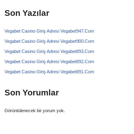
Son Yazılar
Vegabet Casino Giriş Adresi Vegabet947.Com
Vegabet Casino Giriş Adresi Vegabet900.Com
Vegabet Casino Giriş Adresi Vegabet893.Com
Vegabet Casino Giriş Adresi Vegabet892.Com
Vegabet Casino Giriş Adresi Vegabet891.Com
Son Yorumlar
Görüntülenecek bir yorum yok.