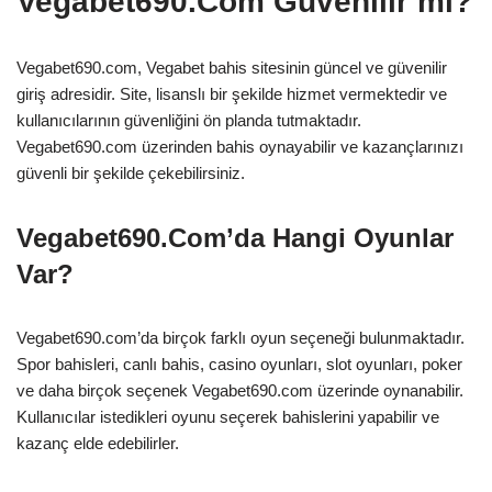
Vegabet690.Com Güvenilir mi?
Vegabet690.com, Vegabet bahis sitesinin güncel ve güvenilir
giriş adresidir. Site, lisanslı bir şekilde hizmet vermektedir ve
kullanıcılarının güvenliğini ön planda tutmaktadır.
Vegabet690.com üzerinden bahis oynayabilir ve kazançlarınızı
güvenli bir şekilde çekebilirsiniz.
Vegabet690.Com’da Hangi Oyunlar
Var?
Vegabet690.com’da birçok farklı oyun seçeneği bulunmaktadır.
Spor bahisleri, canlı bahis, casino oyunları, slot oyunları, poker
ve daha birçok seçenek Vegabet690.com üzerinde oynanabilir.
Kullanıcılar istedikleri oyunu seçerek bahislerini yapabilir ve
kazanç elde edebilirler.