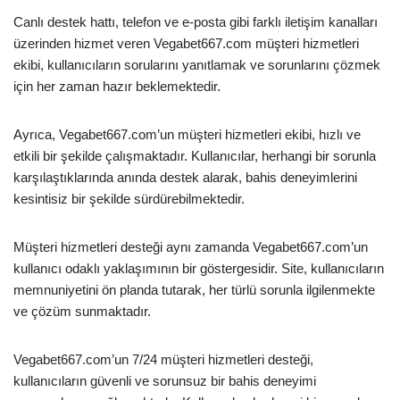
Canlı destek hattı, telefon ve e-posta gibi farklı iletişim kanalları
üzerinden hizmet veren Vegabet667.com müşteri hizmetleri
ekibi, kullanıcıların sorularını yanıtlamak ve sorunlarını çözmek
için her zaman hazır beklemektedir.
Ayrıca, Vegabet667.com’un müşteri hizmetleri ekibi, hızlı ve
etkili bir şekilde çalışmaktadır. Kullanıcılar, herhangi bir sorunla
karşılaştıklarında anında destek alarak, bahis deneyimlerini
kesintisiz bir şekilde sürdürebilmektedir.
Müşteri hizmetleri desteği aynı zamanda Vegabet667.com’un
kullanıcı odaklı yaklaşımının bir göstergesidir. Site, kullanıcıların
memnuniyetini ön planda tutarak, her türlü sorunla ilgilenmekte
ve çözüm sunmaktadır.
Vegabet667.com’un 7/24 müşteri hizmetleri desteği,
kullanıcıların güvenli ve sorunsuz bir bahis deneyimi