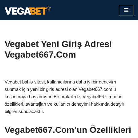
İçeriğe
geç
Vegabet Yeni Giriş Adresi
Vegabet667.Com
Vegabet bahis sitesi, kullanıcılarına daha iyi bir deneyim
sunmak için yeni bir giriş adresi olan Vegabet667.com’u
kullanmaya başlamıştır. Bu makalede, Vegabet667.com’un
özellikleri, avantajları ve kullanıcı deneyimi hakkında detaylı
bilgiler sunulacaktır.
Vegabet667.Com’un Özellikleri