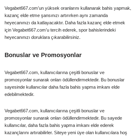
Vegabet667.com’un yüksek oranlarını kullanarak bahis yapmak,
kazanç elde etme şansınızı artırırken aynı zamanda
heyecanınızı da katlayacaktır. Daha fazla kazanç elde etmek
için Vegabet667.com’u tercih ederek, spor bahislerindeki
heyecanınızı doruklara çıkarabilirsiniz.
Bonuslar ve Promosyonlar
Vegabet667.com, kullanıcılarına çeşitli bonuslar ve
promosyonlar sunarak onları ödüllendirmektedir. Bu bonuslar
sayesinde kullanıcılar daha fazla bahis yapma imkanı elde
edebilmektedir.
Vegabet667.com, kullanıcılarına çeşitli bonuslar ve
promosyonlar sunarak onları ödüllendirmektedir. Bu sayede
kullanıcılar, daha fazla bahis yapma imkanı elde ederek
kazançlarını artırabilirler. Siteye yeni üye olan kullanıcılara hoş