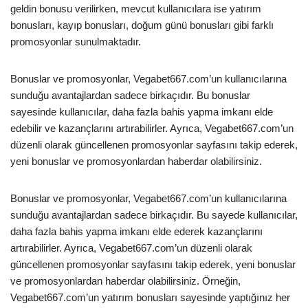
geldin bonusu verilirken, mevcut kullanıcılara ise yatırım
bonusları, kayıp bonusları, doğum günü bonusları gibi farklı
promosyonlar sunulmaktadır.
Bonuslar ve promosyonlar, Vegabet667.com’un kullanıcılarına
sunduğu avantajlardan sadece birkaçıdır. Bu bonuslar
sayesinde kullanıcılar, daha fazla bahis yapma imkanı elde
edebilir ve kazançlarını artırabilirler. Ayrıca, Vegabet667.com’un
düzenli olarak güncellenen promosyonlar sayfasını takip ederek,
yeni bonuslar ve promosyonlardan haberdar olabilirsiniz.
Bonuslar ve promosyonlar, Vegabet667.com’un kullanıcılarına
sunduğu avantajlardan sadece birkaçıdır. Bu sayede kullanıcılar,
daha fazla bahis yapma imkanı elde ederek kazançlarını
artırabilirler. Ayrıca, Vegabet667.com’un düzenli olarak
güncellenen promosyonlar sayfasını takip ederek, yeni bonuslar
ve promosyonlardan haberdar olabilirsiniz. Örneğin,
Vegabet667.com’un yatırım bonusları sayesinde yaptığınız her