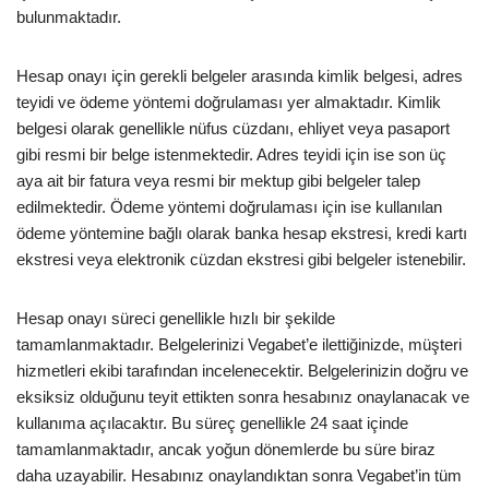
bulunmaktadır.
Hesap onayı için gerekli belgeler arasında kimlik belgesi, adres
teyidi ve ödeme yöntemi doğrulaması yer almaktadır. Kimlik
belgesi olarak genellikle nüfus cüzdanı, ehliyet veya pasaport
gibi resmi bir belge istenmektedir. Adres teyidi için ise son üç
aya ait bir fatura veya resmi bir mektup gibi belgeler talep
edilmektedir. Ödeme yöntemi doğrulaması için ise kullanılan
ödeme yöntemine bağlı olarak banka hesap ekstresi, kredi kartı
ekstresi veya elektronik cüzdan ekstresi gibi belgeler istenebilir.
Hesap onayı süreci genellikle hızlı bir şekilde
tamamlanmaktadır. Belgelerinizi Vegabet’e ilettiğinizde, müşteri
hizmetleri ekibi tarafından incelenecektir. Belgelerinizin doğru ve
eksiksiz olduğunu teyit ettikten sonra hesabınız onaylanacak ve
kullanıma açılacaktır. Bu süreç genellikle 24 saat içinde
tamamlanmaktadır, ancak yoğun dönemlerde bu süre biraz
daha uzayabilir. Hesabınız onaylandıktan sonra Vegabet’in tüm