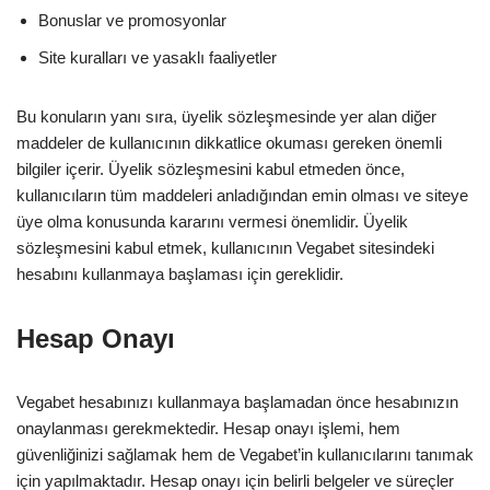
Bonuslar ve promosyonlar
Site kuralları ve yasaklı faaliyetler
Bu konuların yanı sıra, üyelik sözleşmesinde yer alan diğer
maddeler de kullanıcının dikkatlice okuması gereken önemli
bilgiler içerir. Üyelik sözleşmesini kabul etmeden önce,
kullanıcıların tüm maddeleri anladığından emin olması ve siteye
üye olma konusunda kararını vermesi önemlidir. Üyelik
sözleşmesini kabul etmek, kullanıcının Vegabet sitesindeki
hesabını kullanmaya başlaması için gereklidir.
Hesap Onayı
Vegabet hesabınızı kullanmaya başlamadan önce hesabınızın
onaylanması gerekmektedir. Hesap onayı işlemi, hem
güvenliğinizi sağlamak hem de Vegabet’in kullanıcılarını tanımak
için yapılmaktadır. Hesap onayı için belirli belgeler ve süreçler