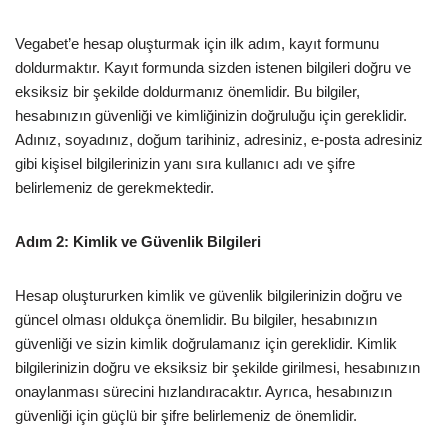
Vegabet’e hesap oluşturmak için ilk adım, kayıt formunu
doldurmaktır. Kayıt formunda sizden istenen bilgileri doğru ve
eksiksiz bir şekilde doldurmanız önemlidir. Bu bilgiler,
hesabınızın güvenliği ve kimliğinizin doğruluğu için gereklidir.
Adınız, soyadınız, doğum tarihiniz, adresiniz, e-posta adresiniz
gibi kişisel bilgilerinizin yanı sıra kullanıcı adı ve şifre
belirlemeniz de gerekmektedir.
Adım 2: Kimlik ve Güvenlik Bilgileri
Hesap oluştururken kimlik ve güvenlik bilgilerinizin doğru ve
güncel olması oldukça önemlidir. Bu bilgiler, hesabınızın
güvenliği ve sizin kimlik doğrulamanız için gereklidir. Kimlik
bilgilerinizin doğru ve eksiksiz bir şekilde girilmesi, hesabınızın
onaylanması sürecini hızlandıracaktır. Ayrıca, hesabınızın
güvenliği için güçlü bir şifre belirlemeniz de önemlidir.