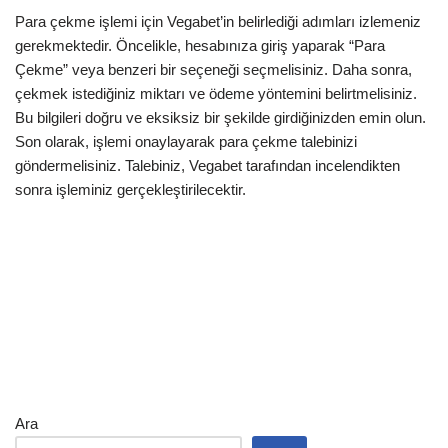
Para çekme işlemi için Vegabet’in belirlediği adımları izlemeniz
gerekmektedir. Öncelikle, hesabınıza giriş yaparak “Para
Çekme” veya benzeri bir seçeneği seçmelisiniz. Daha sonra,
çekmek istediğiniz miktarı ve ödeme yöntemini belirtmelisiniz.
Bu bilgileri doğru ve eksiksiz bir şekilde girdiğinizden emin olun.
Son olarak, işlemi onaylayarak para çekme talebinizi
göndermelisiniz. Talebiniz, Vegabet tarafından incelendikten
sonra işleminiz gerçekleştirilecektir.
Ara