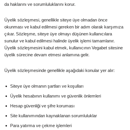
da haklarını ve sorumluluklarını korur.
Üyelik sözleşmesi, genellikle siteye üye olmadan önce
okunması ve kabul edilmesi gereken bir adım olarak karşımıza
çıkar. Sözleşme, siteye üye olmayı düşünen kullanıcılara
sunulur ve kabul edilmesi halinde üyelik işlemi tamamlanır.
Üyelik sözleşmesini kabul etmek, kullanıcının Vegabet sitesine
üyelik sürecine devam etmesi anlamına gelir.
Üyelik sözleşmesinde genellikle aşağıdaki konular yer alır:
Siteye üye olmanın şartları ve koşulları
Üyelik hesabının kullanımı ve güvenlik önlemleri
Hesap güvenliği ve şifre koruması
Site kullanımından kaynaklanan sorumluluklar
Para yatırma ve çekme işlemleri