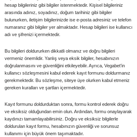
hesap bilgileriniz gibi bilgiler istenmektedir. Kişisel bilgileriniz
arasında adınız, soyadınız, doğum tarihiniz gibi bilgiler
bulunurken, iletişim bilgilerinizde ise e-posta adresiniz ve telefon
numaranız gibi bilgiler yer almaktadır. Hesap bilgileri ise kullanıcı
adı ve şifrenizi içermektedir.
Bu bilgileri doldururken dikkatli olmanız ve doğru bilgileri
vermeniz önemlidir. Yanlış veya eksik bilgiler, hesabınızın
doğrulanmasını ve güvenliğini etkileyebilir. Ayrıca, Vegabet’in
kullanıcı sözleşmesini kabul ederek kayıt formunu doldurmanız
gerekmektedir. Bu sözleşme, siteye üye olurken kabul etmeniz
gereken kuralları ve şartları içermektedir.
Kayıt formunu doldurduktan sonra, formu kontrol ederek doğru
ve eksiksiz olduğundan emin olun. Ardından, formu onaylayarak
kaydınızı tamamlayabilirsiniz. Doğru ve eksiksiz bilgilerle
doldurulan kayıt formu, hesabınızın güvenliği ve sorunsuz
kullanımı için büyük önem taşımaktadır.