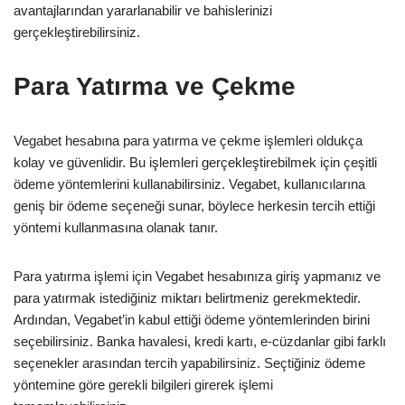
avantajlarından yararlanabilir ve bahislerinizi
gerçekleştirebilirsiniz.
Para Yatırma ve Çekme
Vegabet hesabına para yatırma ve çekme işlemleri oldukça
kolay ve güvenlidir. Bu işlemleri gerçekleştirebilmek için çeşitli
ödeme yöntemlerini kullanabilirsiniz. Vegabet, kullanıcılarına
geniş bir ödeme seçeneği sunar, böylece herkesin tercih ettiği
yöntemi kullanmasına olanak tanır.
Para yatırma işlemi için Vegabet hesabınıza giriş yapmanız ve
para yatırmak istediğiniz miktarı belirtmeniz gerekmektedir.
Ardından, Vegabet’in kabul ettiği ödeme yöntemlerinden birini
seçebilirsiniz. Banka havalesi, kredi kartı, e-cüzdanlar gibi farklı
seçenekler arasından tercih yapabilirsiniz. Seçtiğiniz ödeme
yöntemine göre gerekli bilgileri girerek işlemi