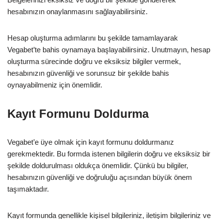
hesabınızın onaylanmasını sağlayabilirsiniz.
Hesap oluşturma adımlarını bu şekilde tamamlayarak
Vegabet’te bahis oynamaya başlayabilirsiniz. Unutmayın, hesap
oluşturma sürecinde doğru ve eksiksiz bilgiler vermek,
hesabınızın güvenliği ve sorunsuz bir şekilde bahis
oynayabilmeniz için önemlidir.
Kayıt Formunu Doldurma
Vegabet’e üye olmak için kayıt formunu doldurmanız
gerekmektedir. Bu formda istenen bilgilerin doğru ve eksiksiz bir
şekilde doldurulması oldukça önemlidir. Çünkü bu bilgiler,
hesabınızın güvenliği ve doğruluğu açısından büyük önem
taşımaktadır.
Kayıt formunda genellikle kişisel bilgileriniz, iletişim bilgileriniz ve