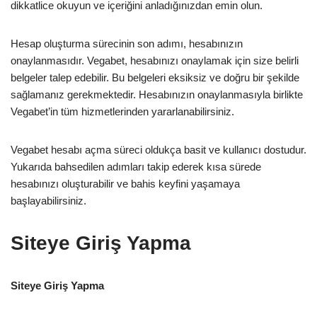
dikkatlice okuyun ve içeriğini anladığınızdan emin olun.
Hesap oluşturma sürecinin son adımı, hesabınızın
onaylanmasıdır. Vegabet, hesabınızı onaylamak için size belirli
belgeler talep edebilir. Bu belgeleri eksiksiz ve doğru bir şekilde
sağlamanız gerekmektedir. Hesabınızın onaylanmasıyla birlikte
Vegabet’in tüm hizmetlerinden yararlanabilirsiniz.
Vegabet hesabı açma süreci oldukça basit ve kullanıcı dostudur.
Yukarıda bahsedilen adımları takip ederek kısa sürede
hesabınızı oluşturabilir ve bahis keyfini yaşamaya
başlayabilirsiniz.
Siteye Giriş Yapma
Siteye Giriş Yapma