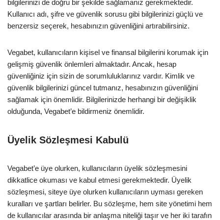
bilgilerinizi de doğru bir şekilde sağlamanız gerekmektedir.
Kullanıcı adı, şifre ve güvenlik sorusu gibi bilgilerinizi güçlü ve
benzersiz seçerek, hesabınızın güvenliğini artırabilirsiniz.
Vegabet, kullanıcıların kişisel ve finansal bilgilerini korumak için
gelişmiş güvenlik önlemleri almaktadır. Ancak, hesap
güvenliğiniz için sizin de sorumluluklarınız vardır. Kimlik ve
güvenlik bilgilerinizi güncel tutmanız, hesabınızın güvenliğini
sağlamak için önemlidir. Bilgilerinizde herhangi bir değişiklik
olduğunda, Vegabet’e bildirmeniz önemlidir.
Üyelik Sözleşmesi Kabulü
Vegabet’e üye olurken, kullanıcıların üyelik sözleşmesini
dikkatlice okuması ve kabul etmesi gerekmektedir. Üyelik
sözleşmesi, siteye üye olurken kullanıcıların uyması gereken
kuralları ve şartları belirler. Bu sözleşme, hem site yönetimi hem
de kullanıcılar arasında bir anlaşma niteliği taşır ve her iki tarafın