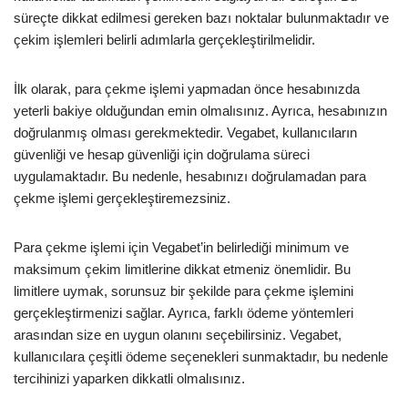
süreçte dikkat edilmesi gereken bazı noktalar bulunmaktadır ve
çekim işlemleri belirli adımlarla gerçekleştirilmelidir.
İlk olarak, para çekme işlemi yapmadan önce hesabınızda
yeterli bakiye olduğundan emin olmalısınız. Ayrıca, hesabınızın
doğrulanmış olması gerekmektedir. Vegabet, kullanıcıların
güvenliği ve hesap güvenliği için doğrulama süreci
uygulamaktadır. Bu nedenle, hesabınızı doğrulamadan para
çekme işlemi gerçekleştiremezsiniz.
Para çekme işlemi için Vegabet’in belirlediği minimum ve
maksimum çekim limitlerine dikkat etmeniz önemlidir. Bu
limitlere uymak, sorunsuz bir şekilde para çekme işlemini
gerçekleştirmenizi sağlar. Ayrıca, farklı ödeme yöntemleri
arasından size en uygun olanını seçebilirsiniz. Vegabet,
kullanıcılara çeşitli ödeme seçenekleri sunmaktadır, bu nedenle
tercihinizi yaparken dikkatli olmalısınız.