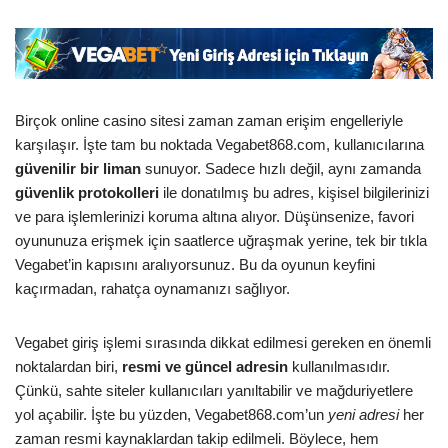
Birçok online casino sitesi zaman zaman erişim engelleriyle
karşılaşır. İşte tam bu noktada Vegabet868.com, kullanıcılarına
güvenilir bir liman
sunuyor. Sadece hızlı değil, aynı zamanda
güvenlik protokolleri
ile donatılmış bu adres, kişisel bilgilerinizi
ve para işlemlerinizi koruma altına alıyor. Düşünsenize, favori
oyununuza erişmek için saatlerce uğraşmak yerine, tek bir tıkla
Vegabet’in kapısını aralıyorsunuz. Bu da oyunun keyfini
kaçırmadan, rahatça oynamanızı sağlıyor.
Vegabet giriş işlemi sırasında dikkat edilmesi gereken en önemli
noktalardan biri,
resmi ve güncel adresin
kullanılmasıdır.
Çünkü, sahte siteler kullanıcıları yanıltabilir ve mağduriyetlere
yol açabilir. İşte bu yüzden, Vegabet868.com’un
yeni adresi
her
zaman resmi kaynaklardan takip edilmeli. Böylece, hem