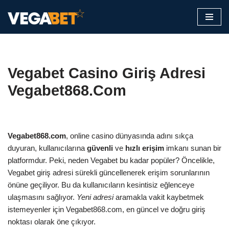
İçeriğe
geç
Vegabet Casino Giriş Adresi
Vegabet868.Com
Vegabet868.com
, online casino dünyasında adını sıkça
duyuran, kullanıcılarına
güvenli
ve
hızlı erişim
imkanı sunan bir
platformdur. Peki, neden Vegabet bu kadar popüler? Öncelikle,
Vegabet giriş adresi sürekli güncellenerek erişim sorunlarının
önüne geçiliyor. Bu da kullanıcıların kesintisiz eğlenceye
ulaşmasını sağlıyor.
Yeni adresi
aramakla vakit kaybetmek
istemeyenler için Vegabet868.com, en güncel ve doğru giriş
noktası olarak öne çıkıyor.