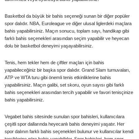
Basketbol da büyük bir bahis seçeneği sunan bir diğer popüler
spor dalıdır. NBA, Euroleague ve diğer ulusal liglerdeki maçlara
bahis yapabilirsiniz. Maçın sonucu, toplam sayı, handikap gibi
farklı bahis seçenekleri arasından seçim yapabilir ve heyecan
dolu bir basketbol deneyimi yaşayabilirsiniz.
Tenis, hem tekler hem de çiftler maçları için bahis
yapabileceğiniz bir başka spor dalıdır. Grand Slam turnuvaları,
ATP ve WTA turu gibi önemli tenis etkinliklerine bahis
yapabilirsiniz. Maçın galibi, set skoru, oyun sayısı gibi farklı
bahis seçenekleri arasından tercih yapabilir ve favori tenisçinize
bahis yapabilirsiniz.
Vegabet bahis sitesinde sunulan spor bahisleri, kullanıcılara
çeşitli spor dallarında heyecanlı bahis deneyimi yaşatır. Her
spor dalının farklı bahis seçenekleri bulunur ve kullanıcılar kendi
tercihlerine göre bahis yapabilirler. Spor bahisleri, hem spor