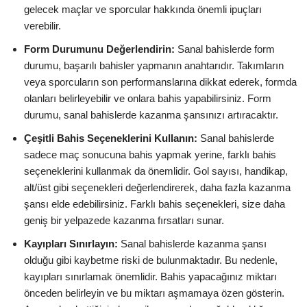
gelecek maçlar ve sporcular hakkında önemli ipuçları
verebilir.
Form Durumunu Değerlendirin:
Sanal bahislerde form
durumu, başarılı bahisler yapmanın anahtarıdır. Takımların
veya sporcuların son performanslarına dikkat ederek, formda
olanları belirleyebilir ve onlara bahis yapabilirsiniz. Form
durumu, sanal bahislerde kazanma şansınızı artıracaktır.
Çeşitli Bahis Seçeneklerini Kullanın:
Sanal bahislerde
sadece maç sonucuna bahis yapmak yerine, farklı bahis
seçeneklerini kullanmak da önemlidir. Gol sayısı, handikap,
alt/üst gibi seçenekleri değerlendirerek, daha fazla kazanma
şansı elde edebilirsiniz. Farklı bahis seçenekleri, size daha
geniş bir yelpazede kazanma fırsatları sunar.
Kayıpları Sınırlayın:
Sanal bahislerde kazanma şansı
olduğu gibi kaybetme riski de bulunmaktadır. Bu nedenle,
kayıpları sınırlamak önemlidir. Bahis yapacağınız miktarı
önceden belirleyin ve bu miktarı aşmamaya özen gösterin.