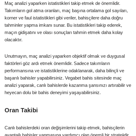
Maç analizi yaparken istatistikleri takip etmek de önemlidir.
Takımların gol atma oranları, maç başına ortalama gol sayıları,
korner ve faul istatistikleri gibi veriler, bahisçilere daha doğru
tahminler yapma imkanı sunar. Bu istatistikleri takip ederek,
maçın gidişatını ve olası sonuçları tahmin etmek daha kolay
olacaktır.
Unutmayın, maç analizi yaparken objektif olmak ve duygusal
faktörleri göz ardı etmek önemlidir. Sadece takımların
performansına ve istatistiklerine odaklanarak, daha bilinçli ve
başarılı bahisler yapabilirsiniz. Vegabet bahis sitesinde maç
analizi yaparak, canlı bahislerde kazanma şansınızı artırabilir ve
heyecan dolu bir bahis deneyimi yaşayabilirsiniz.
Oran Takibi
Canlı bahislerdeki oran değişimlerini takip etmek, bahisçilerin
avantajlı bahisler yapmasına yardımcı olan önemli bir stratejidir.