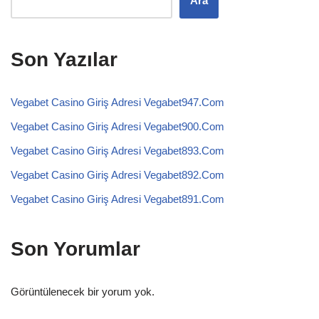
Ara
Son Yazılar
Vegabet Casino Giriş Adresi Vegabet947.Com
Vegabet Casino Giriş Adresi Vegabet900.Com
Vegabet Casino Giriş Adresi Vegabet893.Com
Vegabet Casino Giriş Adresi Vegabet892.Com
Vegabet Casino Giriş Adresi Vegabet891.Com
Son Yorumlar
Görüntülenecek bir yorum yok.