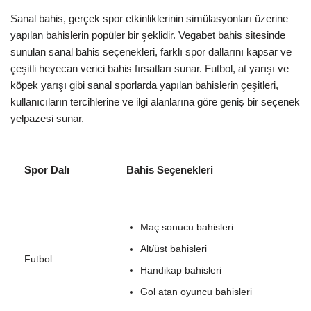
Sanal bahis, gerçek spor etkinliklerinin simülasyonları üzerine
yapılan bahislerin popüler bir şeklidir. Vegabet bahis sitesinde
sunulan sanal bahis seçenekleri, farklı spor dallarını kapsar ve
çeşitli heyecan verici bahis fırsatları sunar. Futbol, at yarışı ve
köpek yarışı gibi sanal sporlarda yapılan bahislerin çeşitleri,
kullanıcıların tercihlerine ve ilgi alanlarına göre geniş bir seçenek
yelpazesi sunar.
Spor Dalı
Bahis Seçenekleri
Maç sonucu bahisleri
Alt/üst bahisleri
Futbol
Handikap bahisleri
Gol atan oyuncu bahisleri