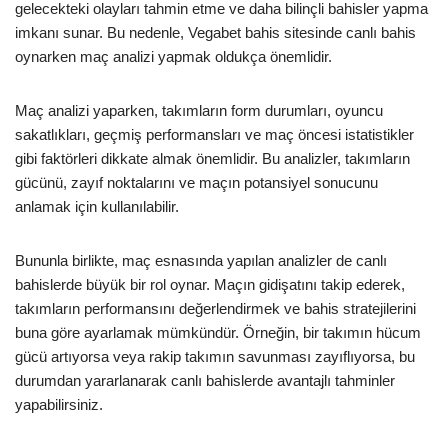
gelecekteki olayları tahmin etme ve daha bilinçli bahisler yapma
imkanı sunar. Bu nedenle, Vegabet bahis sitesinde canlı bahis
oynarken maç analizi yapmak oldukça önemlidir.
Maç analizi yaparken, takımların form durumları, oyuncu
sakatlıkları, geçmiş performansları ve maç öncesi istatistikler
gibi faktörleri dikkate almak önemlidir. Bu analizler, takımların
gücünü, zayıf noktalarını ve maçın potansiyel sonucunu
anlamak için kullanılabilir.
Bununla birlikte, maç esnasında yapılan analizler de canlı
bahislerde büyük bir rol oynar. Maçın gidişatını takip ederek,
takımların performansını değerlendirmek ve bahis stratejilerini
buna göre ayarlamak mümkündür. Örneğin, bir takımın hücum
gücü artıyorsa veya rakip takımın savunması zayıflıyorsa, bu
durumdan yararlanarak canlı bahislerde avantajlı tahminler
yapabilirsiniz.