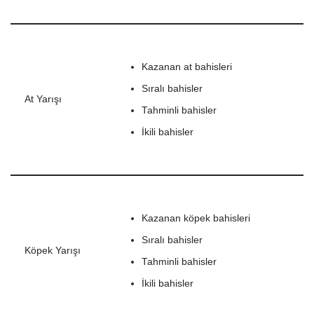
Kazanan at bahisleri
Sıralı bahisler
At Yarışı
Tahminli bahisler
İkili bahisler
Kazanan köpek bahisleri
Sıralı bahisler
Köpek Yarışı
Tahminli bahisler
İkili bahisler