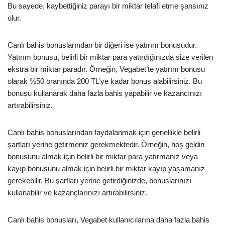
Bu sayede, kaybettiğiniz parayı bir miktar telafi etme şansınız
olur.
Canlı bahis bonuslarından bir diğeri ise yatırım bonusudur.
Yatırım bonusu, belirli bir miktar para yatırdığınızda size verilen
ekstra bir miktar paradır. Örneğin, Vegabet’te yatırım bonusu
olarak %50 oranında 200 TL’ye kadar bonus alabilirsiniz. Bu
bonusu kullanarak daha fazla bahis yapabilir ve kazancınızı
artırabilirsiniz.
Canlı bahis bonuslarından faydalanmak için genellikle belirli
şartları yerine getirmeniz gerekmektedir. Örneğin, hoş geldin
bonusunu almak için belirli bir miktar para yatırmanız veya
kayıp bonusunu almak için belirli bir miktar kayıp yaşamanız
gerekebilir. Bu şartları yerine getirdiğinizde, bonuslarınızı
kullanabilir ve kazançlarınızı artırabilirsiniz.
Canlı bahis bonusları, Vegabet kullanıcılarına daha fazla bahis