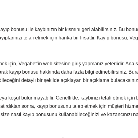
yıp bonusu ile kaybınızın bir kısmını geri alabilirsiniz. Bu bonu
plarınızı telafi etmek için harika bir fırsattır. Kayıp bonusu, Ve
ek için, Vegabet’in web sitesine giriş yapmanız yeterlidir. Ana 
ak kayıp bonusu hakkında daha fazla bilgi edinebilirsiniz. Bur
dileceğini detaylı bir şekilde açıklayan bir açıklama bulacaksınız
ya koşul bulunmayabilir. Genellikle, kaybınızı telafi etmek için be
 yatırdıktan sonra, kayıp bonusunu talep etmek için müşteri hizme
, size nasıl kayıp bonusunu kullanabileceğinizi ve kazancınızı na