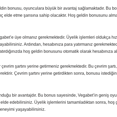
ldin bonusu, oyunculara büyük bir avantaj sağlamaktadır. Bu b
nç elde etme şansına sahip olacaktır. Hoş geldin bonusunu alm
abet’e üye olmanız gerekmektedir. Üyelik işlemleri oldukça hız
ayabilirsiniz. Ardından, hesabınıza para yatırmanız gerekmekted
 yatırdığınızda hoş geldin bonusunu otomatik olarak hesabınıza alı
r çevrim şartını yerine getirmeniz gerekmektedir. Bu çevrim şartı
rektirir. Çevrim şartını yerine getirdikten sonra, bonusu istediğin
nduğu bir avantajdır. Bu bonus sayesinde, Vegabet’in geniş oy
lde edebilirsiniz. Üyelik işlemlerini tamamladıktan sonra, hoş 
eneyimi yaşayabilirsiniz.