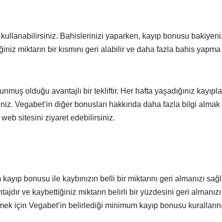
kullanabilirsiniz. Bahislerinizi yaparken, kayıp bonusu bakiyen
iniz miktarın bir kısmını geri alabilir ve daha fazla bahis yapma
muş olduğu avantajlı bir tekliftir. Her hafta yaşadığınız kayıplar
siniz. Vegabet’in diğer bonusları hakkında daha fazla bilgi almak
eb sitesini ziyaret edebilirsiniz.
yıp bonusu ile kaybınızın belli bir miktarını geri almanızı sağl
jdır ve kaybettiğiniz miktarın belirli bir yüzdesini geri almanızı
mek için Vegabet’in belirlediği minimum kayıp bonusu kurallarını