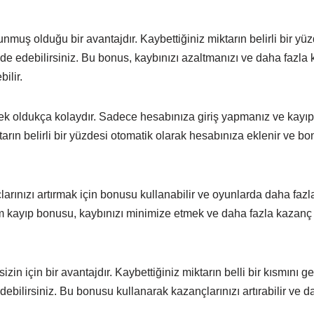
uş olduğu bir avantajdır. Kaybettiğiniz miktarın belirli bir yüz
de edebilirsiniz. Bu bonus, kaybınızı azaltmanızı ve daha fazla
ilir.
 oldukça kolaydır. Sadece hesabınıza giriş yapmanız ve kayıp
tarın belirli bir yüzdesi otomatik olarak hesabınıza eklenir ve b
arınızı artırmak için bonusu kullanabilir ve oyunlarda daha fazl
m kayıp bonusu, kaybınızı minimize etmek ve daha fazla kazanç
 için bir avantajdır. Kaybettiğiniz miktarın belli bir kısmını ge
ebilirsiniz. Bu bonusu kullanarak kazançlarınızı artırabilir ve 