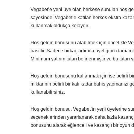
Vegabet’e yeni üye olan herkese sunulan hoş ge
sayesinde, Vegabet’e katılan herkes ekstra kaza
kullanmak oldukça kolaydır.
Hoş geldin bonusunu alabilmek için öncelikle Veg
basittir. Sadece birkaç adımda üyeliğinizi tamaml
Minimum yatırım tutarı belirlenmiştir ve bu tutarı
Hoş geldin bonusunu kullanmak için ise belirli bi
miktarının belirli bir katı kadar bahis yapmanızı ge
kullanabilirsiniz.
Hoş geldin bonusu, Vegabet’in yeni üyelerine su
seçeneklerinden yararlanarak daha fazla kazanç e
bonusunu alarak eğlenceli ve kazançlı bir oyun d