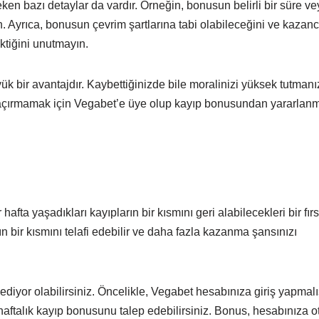
en bazı detaylar da vardır. Örneğin, bonusun belirli bir süre ve
ın. Ayrıca, bonusun çevrim şartlarına tabi olabileceğini ve kazanc
ktiğini unutmayın.
 bir avantajdır. Kaybettiğinizde bile moralinizi yüksek tutmanı
tı kaçırmamak için Vegabet’e üye olup kayıp bonusundan yararla
fta yaşadıkları kayıpların bir kısmını geri alabilecekleri bir fırs
n bir kısmını telafi edebilir ve daha fazla kazanma şansınızı
diyor olabilirsiniz. Öncelikle, Vegabet hesabınıza giriş yapmalı
ftalık kayıp bonusunu talep edebilirsiniz. Bonus, hesabınıza o