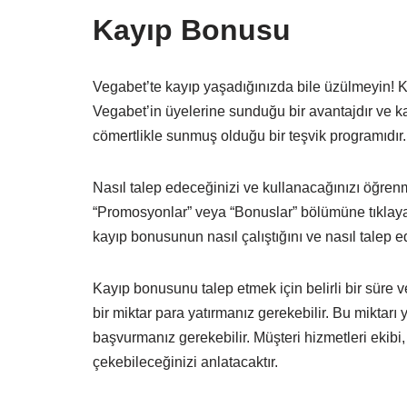
Kayıp Bonusu
Vegabet’te kayıp yaşadığınızda bile üzülmeyin! Ka
Vegabet’in üyelerine sunduğu bir avantajdır ve kayı
cömertlikle sunmuş olduğu bir teşvik programıdır.
Nasıl talep edeceğinizi ve kullanacağınızı öğrenm
“Promosyonlar” veya “Bonuslar” bölümüne tıklayar
kayıp bonusunun nasıl çalıştığını ve nasıl talep e
Kayıp bonusunu talep etmek için belirli bir süre ve
bir miktar para yatırmanız gerekebilir. Bu miktarı
başvurmanız gerekebilir. Müşteri hizmetleri ekibi
çekebileceğinizi anlatacaktır.