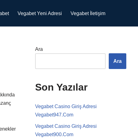
abet
Vegabet Yeni Adresi
Vegabet İletişim
Ara
Ara
Son Yazılar
akkında
kazanç
Vegabet Casino Giriş Adresi
Vegabet947.Com
Vegabet Casino Giriş Adresi
çenekler
Vegabet900.Com