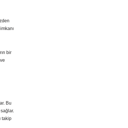
izden
 imkanı
ın bir
 ve
ar. Bu
 sağlar.
 takip